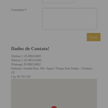
Comentário:
*
Dados de Contato!
Telefone 1: 85-986324802
Telefone 2: 85-985141666
Whatsapp: 85-986324802
Endereço: Avenida Dois, 644 - Itaperi / Parque Dois Irmãos - Fortaleza -
CE
Cep: 60.745-510