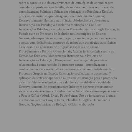
sobre o conceito e o desenvolvimento de estratégias de aprendizagem
com alunos, professores e família, de modo a favorecer o processo de
aprendizagem; Políticas públicas em educação e a Psicologia Escolar,
processo de ensino e aprendizagem, desenvolvimento humano;
Desenvolvimento Humano na Infância, Adolescência e Juventude;
Intervenção em Psicologia Escolar na Mediação de Conflitos;
Intervenções Psicológica e o Aspecto Preventivo em Psicologia Escolar; A
Psicologia e os Processos de Inclusão nas Instituições de Ensino;
Necessidades especiais na aprendizagem, caracterização e orientação de
pessoas com deficiência, emprego de métodos e estratégias psicológicas
na seleção e na aplicação de programas especiais de ensino;
Procedimentos e Práticas Operacionais; Avaliação Psicológica sobre as
Demandas Escolares; Mapeamento Institucional e Projetos de
Intervenção na Educação; Planejamento e execução de pesquisas
relacionadas à compreensão do processo ensino- aprendizagem e
conhecimento das características psicossociais da comunidade escolar;
Processos Grupais na Escola; Orientação profissional e vocacional ?
aplicação de testes de aptidões e outros meios; Atuação para a promoção
de um ambiente acadêmico que valorize a diversidade e a equidade;
Desenvolvimento de estratégias para lidar com aspectos emocionais e
sociais na vida acadêmica; Conhecimento básico de sistemas operacionais
e Pacote Office (Word, Excel, PowerPoint); Uso de ferramentas digitais
institucionais como Google Drive, Planilhas Google e Documentos
Google; Noções básicas de Redação Oficial: elaboração