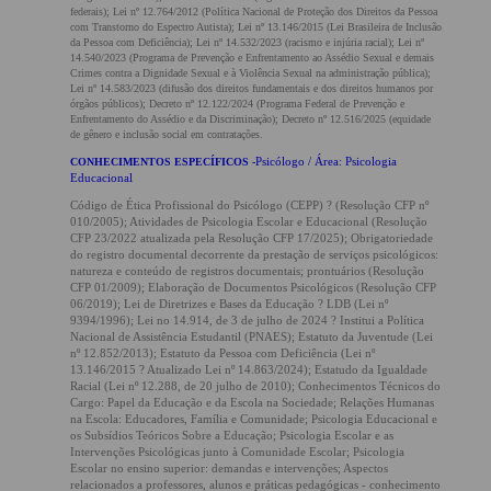
federais); Lei nº 12.764/2012 (Política Nacional de Proteção dos Direitos da Pessoa
com Transtorno do Espectro Autista); Lei nº 13.146/2015 (Lei Brasileira de Inclusão
da Pessoa com Deficiência); Lei nº 14.532/2023 (racismo e injúria racial); Lei nº
14.540/2023 (Programa de Prevenção e Enfrentamento ao Assédio Sexual e demais
Crimes contra a Dignidade Sexual e à Violência Sexual na administração pública);
Lei nº 14.583/2023 (difusão dos direitos fundamentais e dos direitos humanos por
órgãos públicos); Decreto nº 12.122/2024 (Programa Federal de Prevenção e
Enfrentamento do Assédio e da Discriminação); Decreto nº 12.516/2025 (equidade
de gênero e inclusão social em contratações.
Psicólogo / Área: Psicologia
CONHECIMENTOS ESPECÍFICOS -
Educacional
Código de Ética Profissional do Psicólogo (CEPP) ? (Resolução CFP nº
010/2005); Atividades de Psicologia Escolar e Educacional (Resolução
CFP 23/2022 atualizada pela Resolução CFP 17/2025); Obrigatoriedade
do registro documental decorrente da prestação de serviços psicológicos:
natureza e conteúdo de registros documentais; prontuários (Resolução
CFP 01/2009); Elaboração de Documentos Psicológicos (Resolução CFP
06/2019); Lei de Diretrizes e Bases da Educação ? LDB (Lei nº
9394/1996); Lei no 14.914, de 3 de julho de 2024 ? Institui a Política
Nacional de Assistência Estudantil (PNAES); Estatuto da Juventude (Lei
nº 12.852/2013); Estatuto da Pessoa com Deficiência (Lei nº
13.146/2015 ? Atualizado Lei nº 14.863/2024); Estatudo da Igualdade
Racial (Lei nº 12.288, de 20 julho de 2010); Conhecimentos Técnicos do
Cargo: Papel da Educação e da Escola na Sociedade; Relações Humanas
na Escola: Educadores, Família e Comunidade; Psicologia Educacional e
os Subsídios Teóricos Sobre a Educação; Psicologia Escolar e as
Intervenções Psicológicas junto à Comunidade Escolar; Psicologia
Escolar no ensino superior: demandas e intervenções; Aspectos
relacionados a professores, alunos e práticas pedagógicas - conhecimento