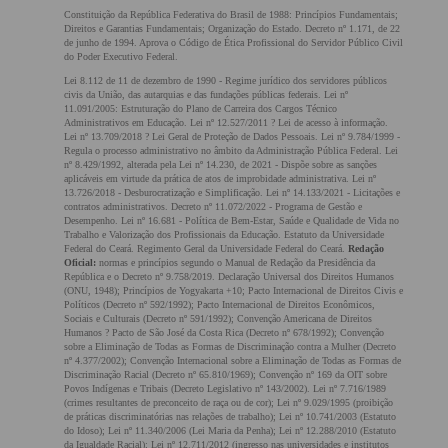
Constituição da República Federativa do Brasil de 1988: Princípios Fundamentais;
Direitos e Garantias Fundamentais; Organização do Estado. Decreto nº 1.171, de 22
de junho de 1994. Aprova o Código de Ética Profissional do Servidor Público Civil
do Poder Executivo Federal.
Lei 8.112 de 11 de dezembro de 1990 - Regime jurídico dos servidores públicos
civis da União, das autarquias e das fundações públicas federais. Lei nº
11.091/2005: Estruturação do Plano de Carreira dos Cargos Técnico
Administrativos em Educação. Lei nº 12.527/2011 ? Lei de acesso à informação.
Lei nº 13.709/2018 ? Lei Geral de Proteção de Dados Pessoais. Lei nº 9.784/1999 -
Regula o processo administrativo no âmbito da Administração Pública Federal. Lei
nº 8.429/1992, alterada pela Lei nº 14.230, de 2021 - Dispõe sobre as sanções
aplicáveis em virtude da prática de atos de improbidade administrativa. Lei nº
13.726/2018 - Desburocratização e Simplificação. Lei nº 14.133/2021 - Licitações e
contratos administrativos. Decreto nº 11.072/2022 - Programa de Gestão e
Desempenho. Lei nº 16.681 - Política de Bem-Estar, Saúde e Qualidade de Vida no
Trabalho e Valorização dos Profissionais da Educação. Estatuto da Universidade
Federal do Ceará. Regimento Geral da Universidade Federal do Ceará.
Redação
Oficial:
normas e princípios segundo o Manual de Redação da Presidência da
República e o Decreto nº 9.758/2019. Declaração Universal dos Direitos Humanos
(ONU, 1948); Princípios de Yogyakarta +10; Pacto Internacional de Direitos Civis e
Políticos (Decreto nº 592/1992); Pacto Internacional de Direitos Econômicos,
Sociais e Culturais (Decreto nº 591/1992); Convenção Americana de Direitos
Humanos ? Pacto de São José da Costa Rica (Decreto nº 678/1992); Convenção
sobre a Eliminação de Todas as Formas de Discriminação contra a Mulher (Decreto
nº 4.377/2002); Convenção Internacional sobre a Eliminação de Todas as Formas de
Discriminação Racial (Decreto nº 65.810/1969); Convenção nº 169 da OIT sobre
Povos Indígenas e Tribais (Decreto Legislativo nº 143/2002). Lei nº 7.716/1989
(crimes resultantes de preconceito de raça ou de cor); Lei nº 9.029/1995 (proibição
de práticas discriminatórias nas relações de trabalho); Lei nº 10.741/2003 (Estatuto
do Idoso); Lei nº 11.340/2006 (Lei Maria da Penha); Lei nº 12.288/2010 (Estatuto
da Igualdade Racial); Lei nº 12.711/2012 (ingresso nas universidades e institutos