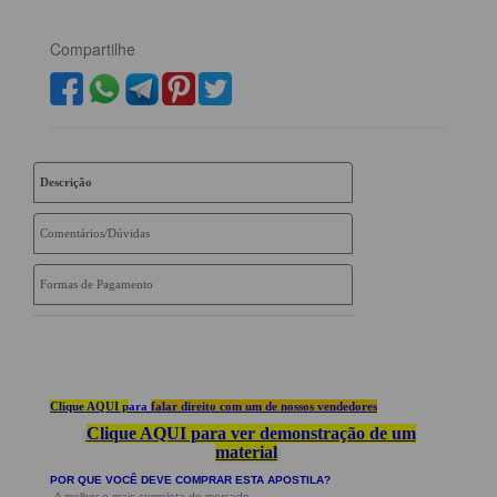
Compartilhe
Descrição
Comentários/Dúvidas
Formas de Pagamento
Clique AQUI
p
ara
falar direito com um de nossos vendedore
s
Clique AQUI
para ver demonstração de um
material
POR QUE VOCÊ DEVE COMPRAR ESTA APOSTILA?
A melhor e mais completa do mercado,