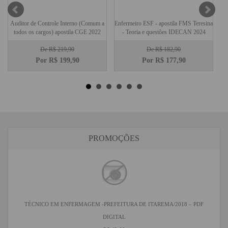
Auditor de Controle Interno (Comum a
Enfermeiro ESF - apostila FMS Teresina
todos os cargos) apostila CGE 2022
- Teoria e questões IDECAN 2024
T
De R$ 219,90
De R$ 182,90
Por R$
199,90
Por R$
177,90
PROMOÇÕES
TÉCNICO EM ENFERMAGEM -PREFEITURA DE ITAREMA/2018 – PDF
DIGITAL