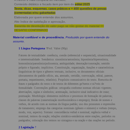
Conteúdo didático e focado item por item do
edital 2025
Teoria, dicas, esquemas, casos práticos e + 400 questões de provas
(comentadas e/ou gabaritadas
Elaborada por quem entende dos assuntos,
Alto índice de satisfação e aprovação,
Garantia de devolução do valor pago se não gostar do material <=
DESAFIO CONFIRMADO
Material confiável e de procedência.
Produzido por quem entende do
assunto.
1 Língua Portuguesa
?Prof. Valter (90p)
Fatores de textualidade: coerência, coesão (referencial e sequencial), situacionalidade
e intertextualidade. Semântica: sinonímia/antonímia; hiponímia/hiperonímia;
homonímia/paronímia/polissemia; ambiguidade; denotação/conotação; sentido
próprio e figurado; implícitos. Constituição, organização, funções e características
linguísticas de tipos e gêneros textuais, inclusive, os documentos oficiais
(documentos do padrão ofício, ata, atestado, certidão, convocação, edital, parecer,
portaria, requerimento, relatório). Propósito comunicativo do texto. Reescrita de
frases e parágrafos do texto e de textos de diferentes ge?neros e ni?veis de
formalidade. Convenções gráficas: ortografia conforme normas oficiais vigentes;
abreviações, siglas e símbolos; acentuação, inclusive sinal indicativo de crase;
pontuação. Morfologia: elementos mórficos e processos de formação de palavras;
classes de palavras (caracterização morfossintática e emprego); flexão de nomes e
verbos, de acordo com as normas da língua padrão; uso dos pronomes e expressões
de tratamento; emprego das categorias nominais (gênero e número) e verbais (tempo,
modo, voz, aspecto). Sintaxe: concordância verbal e nominal; regência verbal e
nominal; termos da oração; relações sintático-semânticas entre orações, períodos ou
parágrafos; colocação dos termos no sintagma e na oração e das orações no período.
2 Legislação
?